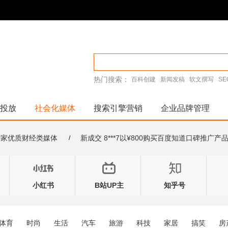
热门搜索：
百科创建
新闻发稿
软文撰写
S
投放
社会化媒体
搜索引擎营销
企业品牌管理
买10家优质财经类媒体
新成交 8***7以¥800购买百度知道口碑推广产
/
小红书
B站UP主
知乎号
体育
时尚
生活
汽车
旅游
科技
家居
搞笑
房