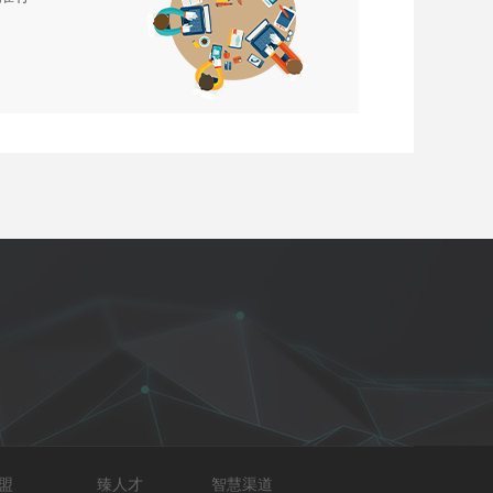
盟
臻人才
智慧渠道