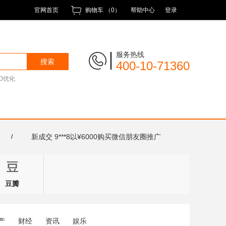
官网首页
购物车 （
0
）
帮助中心
登录
服务热线
400-10-71360
EO优化
品
新成交 9***8以¥6000购买微信朋友圈推广
/
豆瓣
产
财经
资讯
娱乐