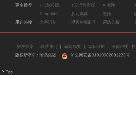
更多推荐
T云院校版
T云运营商版
AI测评
T-monitor
多元媒体
随推
用户热搜
文字识别
视频智能制作
词法分析
|
|
|
|
解决方案
联系我们
新闻摘要
隐私保护
法律声明
售
版权所有©：珍岛集团
沪公网安备31010902001233号
Top