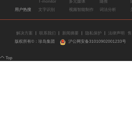
T-monitor
多元媒体
随推
用户热搜
文字识别
视频智能制作
词法分析
|
|
|
|
解决方案
联系我们
新闻摘要
隐私保护
法律声明
售
版权所有©：珍岛集团
沪公网安备31010902001233号
Top