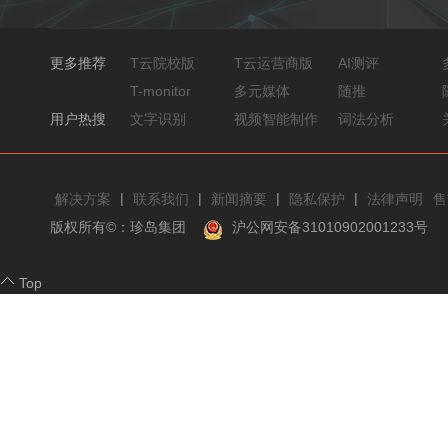
更多推荐
T云院校版
T云运营商版
AI测评
T-monitor
多元媒体
随推
用户热搜
文字识别
视频智能制作
词法分析
|
|
|
|
解决方案
联系我们
新闻摘要
隐私保护
法律声明
售
版权所有©：珍岛集团
沪公网安备31010902001233号
Top