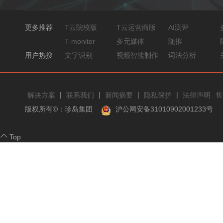
更多推荐
T云院校版
T云运营商版
AI测评
T-monitor
多元媒体
随推
用户热搜
文字识别
视频智能制作
词法分析
|
|
|
|
解决方案
联系我们
新闻摘要
隐私保护
法律声明
售
版权所有©：珍岛集团
沪公网安备31010902001233号
Top