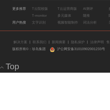
更多推荐
T云院校版
T云运营商版
AI测评
T-monitor
多元媒体
随推
用户热搜
文字识别
视频智能制作
词法分析
|
|
|
|
解决方案
联系我们
新闻摘要
隐私保护
法律声明
售
版权所有©：珍岛集团
沪公网安备31010902001233号
Top